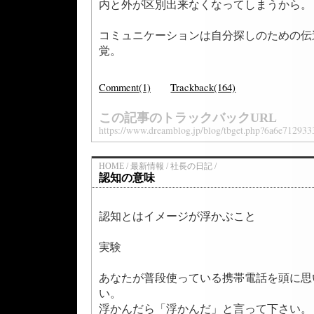
内と外が区別出来なくなってしまうから。
コミュニケーションは自分探しのための伝
覚。
Comment(1)
Trackback(164)
この記事のトラックバックURL
https://www.dreamblog.jp/blog/tbget.php?6a6e71293
HOME / 最新情報 / 社長の日記 /
認知の意味
認知とはイメージが浮かぶこと
実験
あなたが普段使っている携帯電話を頭に思
い。
浮かんだら「浮かんだ」と言って下さい。