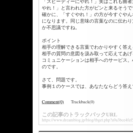
「スピーディーにやれ！」実はこれも曲者
やれ！」と言われた方がピンと来るそうで
確かに、「すぐやれ！」の方が今すぐやん
になります。同じ意味の言葉なのに伝わり
か不思議ですね。
ポイント
相手の理解できる言葉でわかりやすく答え
相手の質問の意図を汲み取って応えてあげ
コミュニケーションは相手へのサービス。
のです。
さて、問題です。
事例１のケースでは、あなたならどう答え
Comment(0)
Trackback(0)
この記事のトラックバックURL
https://www.dreamblog.jp/blog/tbget.php?a9a3bce4fef