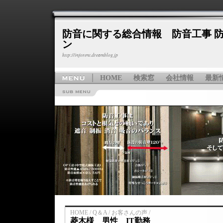
防音に関する総合情報 防音工事 防
ン
http://inforent.dreamblog.jp
HOME
検索窓
会社情報
最新
HOME / Q＆A / お客さんの声 /
菱木様 男性 IT勤務