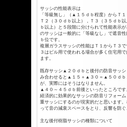
サッシの性能表示は
「等級無し」（▲１５ｄｂ程度）からＴ１
Ｔ２（３０ｄｂ以上），Ｔ３（３５ｄｂ以
ｂ以上）と５段階に分けられて性能表示が
のサッシは一般的に「等級なし」で遮音性
ｂ位です。
複層ガラスサッシの性能はＴ１からＴ３で
３はビル用で使われる場合が多く住宅用で
ます。
既存サッシ▲２０ｄｂと後付の防音サッシ
み合わせると▲１５＋▲３０＝▲５０ｄｂ
が、実際にはそうはなりません。
▲４０～４５ｄｂ前後といったところです
経済的に効果的なサッシの防音リフォーム
重サッシにするのが現実的だと思います。
って音の減衰スペースをとり、反響を防ぐ
主な後付樹脂サッシの種類について