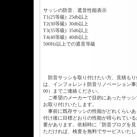
サッシの防音、遮音性能表示
T1(25等級) 25db以上
T2(30
等級)
30
db以上
T3
(35等級)
35
db以上
T4
(40等級)
40
db以上
500Hz以上での遮音等級
防音サッシを取り付けたい方、見積もり
は、インフォレント防音リノベーション事業部（
00）までご連絡ください。
ご希望のメーカーで目的にあったサッシ
お取り付けいたします。
事前に既存サッシの性能がどれくらいあ
付け後に目標どおりの性能が得られている
要があります。依頼時に「防音ブログを見
ただければ、検査を無料でサービスいたし