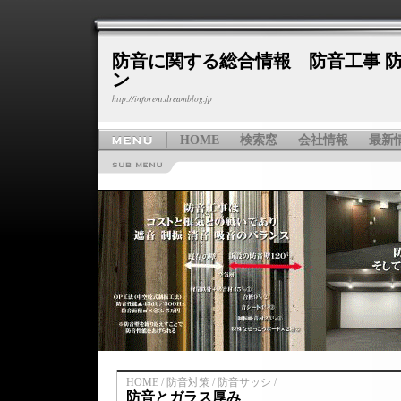
防音に関する総合情報 防音工事 防
ン
http://inforent.dreamblog.jp
HOME
検索窓
会社情報
最新
HOME / 防音対策 / 防音サッシ /
防音とガラス厚み