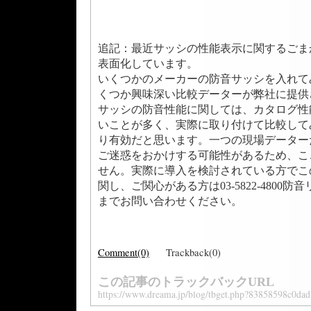
追記：最近サッシの性能表示に関するごま
表面化しています。
いくつかのメーカーの防音サッシを入れて
くつか興味深い比較データーが弊社に提供
サッシの防音性能に関しては、カタログ性
いことが多く、実際に取り付けて比較して
り有効だと思います。一つの現場データー
ご迷惑をおかけする可能性があるため、こ
せん。実際に導入を検討されている方でこ
関し、ご関心がある方は03-5822-4800
までお問い合わせください。
Comment(0)
Trackback(0)
この記事のトラックバックURL
https://www.dreama.jp/blog/tbget.php?83858598c0da