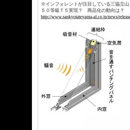
※インフォレントが注目している三協立山
５０等級Ｔ５実現？ 商品化の動向は？
http://www.sankyotateyama-al.co.jp/news/rele