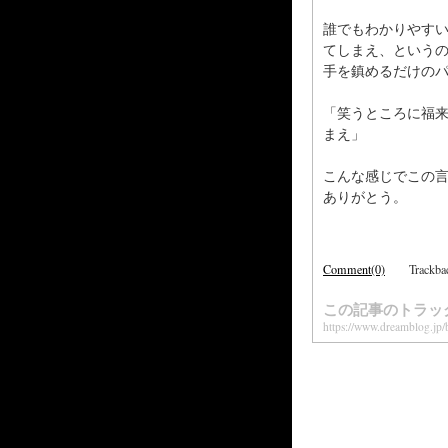
誰でもわかりやす
てしまえ、という
手を鎮めるだけの
「笑うところに福
まえ」
こんな感じでこの
ありがとう。
Comment(0)
Trackba
この記事のトラッ
https://www.dreamblog.j