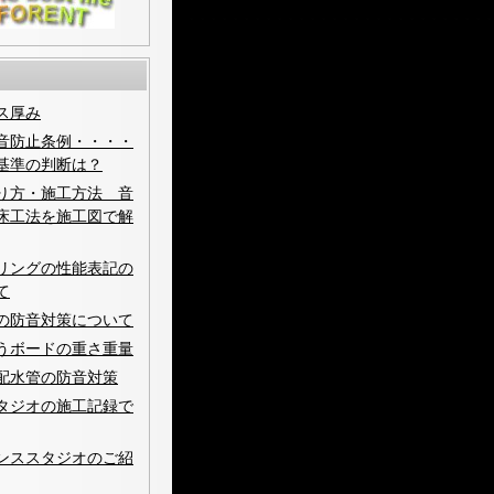
ス厚み
音防止条例・・・・
基準の判断は？
り方・施工方法 音
床工法を施工図で解
リングの性能表記の
て
の防音対策について
うボードの重さ重量
配水管の防音対策
タジオの施工記録で
ンススタジオのご紹