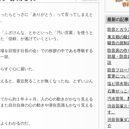
なったらとっさに「ありがとう」って言ってしまえと
最新の記事
た。
防音とガラ
か「ふざけんな」とかといった「汚い言葉」を使うと
東京都の騒
した「信頼」が逃げていくという。
騒音の規制
防音床の作
上場を目指す社長の会）での挨拶の中である尊敬する
部屋・防音
の一節。
説
からすぐ心に届いた。
防音フロー
変更につい
考えると、最近怒ることが無くなったね、とずいぶん
塩ビ排水管
石膏せっこ
汚水管等、
してから約１年４ヶ月。人の心の動きがかなり見える
。また自分自身の心の動きや潜在意識もかなり見える
渋谷笹塚ス
。
す。
渋谷笹塚ダ
がよくわかるのだ。
介