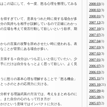
化はこの辺にして、今一度、怒る心理を整理してみる
2008.03
(1)
2008.02
(3)
2008.01
(7)
的を得すぎていて、意表をつれた時に発する場合が多
2007.12
(2)
自分の気持ちを相手が誤解しているので正確にわかっ
分の立場を考えて発言行動して欲しいという欲求、期
2007.10
(5)
2007.07
(2)
2007.04
(1)
手からの言葉の攻撃を辞めさせたい時に使われる。表
2007.03
(3)
拙なことが背景にある場合が多い。
2007.02
(3)
と主張する＝自分はいつも正しいと信じていたい。少
2007.01
(3)
相手にだけは自分をもっとよく思って欲しい。よく見
2006.07
(2)
2006.03
(2)
2005.11
(5)
ように怒りの基本心理を理解することで「怒る機会」
、とっさのときの応用力に欠ける。
2005.10
(21)
2005.09
(4)
を分析する理論武装の方法では、考えをまとめるのに
2005.08
(2)
る。また自分の心のもって行き方が
2005.07
(2)
きかけという意味ではインパクトに欠ける。