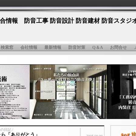
合情報 防音工事 防音設計 防音建材 防音スタジ
検索窓
会社情報
最新情報
防音対策
Q＆A
お問合せ
長の日記 /
たら「ありがとう」
2005.09.09