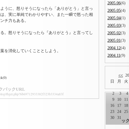
2005.06
(6)
いように、怒りそうになったら「ありがとう」と言っ
2005.05
(4)
のは、実に単純でわかりやすい、また一瞬で怒った相
2005.04
(1)
パンチ力もある。
2005.03
(3)
来る。怒りそうになったら『ありがとう』と言ってし
2005.02
(3)
2005.01
(3)
2004.12
(4)
言葉を消化していくこととしよう。
2004.11
(9)
<<
20
ck(0)
日
月
火
クバックURL
2
3
4
p/blog/tbget.php?6b69712933382f323b3334a83f
9
10
11
16
17
18
23
24
25
30
31
ッ