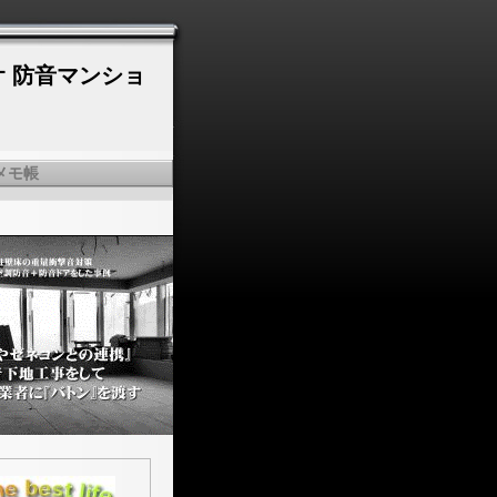
オ 防音マンショ
メモ帳