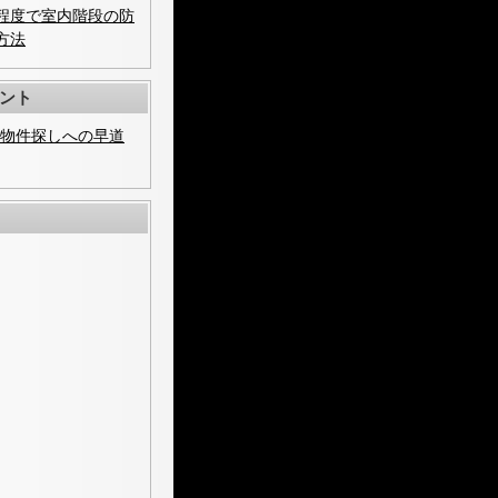
程度で室内階段の防
方法
ント
可物件探しへの早道