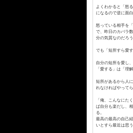
よくわかると「怒
になるので逆に面
怒っている相手を
で、昨日のカバラ
分の気質なのだろ
でも「短所すら愛
自分の短所を愛し
「愛する」は「理
短所があるから人
れなければやって
「俺、こんなにた
ば自分も楽だし、
る。
最高の最高の自己
いとすら最近は思