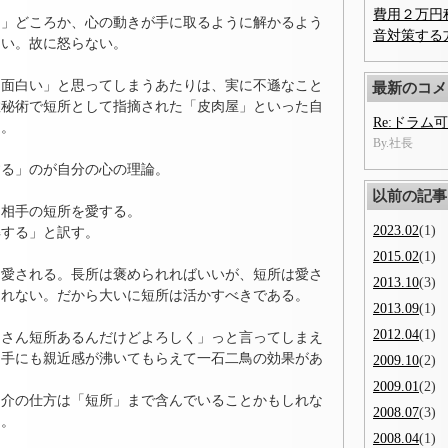
費用２万円
る」どころか、心の動きが手に取るように解かるよう
音対策する
白い。故に怒らない。
「面白い」と思ってしまうあたりは、実に不遜なこと
最新のコメ
数秘術で短所として指摘された「皮肉屋」といった自
Re:ドラム
う。
By.社長
する」のが自分の心の理論。
以前の記事
、相手の短所を愛する。
2023.02
(1)
解する」と訳す。
2015.02
(1)
に愛される。長所は褒められればいいが、短所は愛さ
2013.10
(3)
られない。だから大いに短所は活かすべきである。
2013.09
(1)
2012.04
(1)
くさん短所あるんだけどよろしく」っと言ってしまえ
相手にも親近感が沸いてもらえて一石二鳥の効果があ
2009.10
(2)
2009.01
(2)
紹介の仕方は「短所」まで含んでいることかもしれな
2008.07
(3)
う。
2008.04
(1)