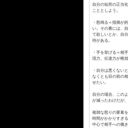
自分の短所の正当
こととしよう。
・怒鳴る＝指摘が
い。その裏には、
て欲しいとか、自
待がある。
・手を挙げる＝相
現力、伝達力が稚
・自分は悪くない
なくとも目の前の
せたい。
自分の場合、この
が減ったわけだが
複雑な怒りの要素
時間がかかりすぎ
中心で相手への働