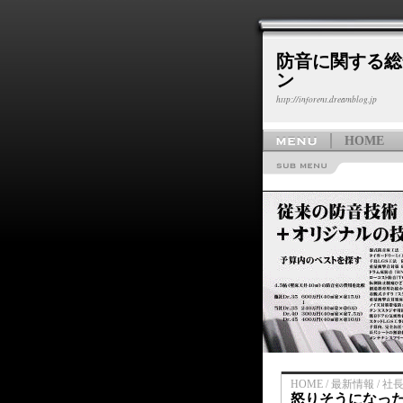
防音に関する総
ン
http://inforent.dreamblog.jp
HOME
HOME / 最新情報 / 社
怒りそうになっ