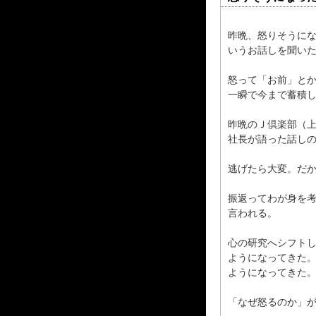
昨晩、怒りそうに
いうお話しを聞い
怒って「お前」と
一瞬で今まで蓄積
昨晩のＪ倶楽部（
社長が語った話し
逃げたら大変。だ
振返ってわが身を
言われる。
心の研究へシフト
ようになってきた
ようになってきた
「なぜ怒るのか」