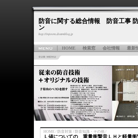
防音に関する総合情報 防音工事 防
ン
http://inforent.dreamblog.jp
HOME
検索窓
会社情報
最新
HOME / 防音対策 / 防音知識・その他 /
Ｌ値についての 重量衝撃音ＬＨと軽量衝