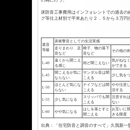
床防音工事費用はインフォレントでの過去の
グ等仕上材別で平米あたり２．５から３万円
床衝撃音としての生活実感
遮音
走りまわり、足
椅子、物の落下
等級
その他の
音など
音など
遠くから聞こえ
気がねな
L-40
殆ど聞こえない
る感じ
ができる
聞こえるが気に
サンダル音は聞
L-45
少し気を
ならない
こえる
ほとんど気にな
ナイフなどは聞
やや注意
L-50
らない
こえる
活する
スリッパでも聞
注意すれ
L-55
少し気になる
こえる
ない
はしを落とすと
お互いに
L-60
やや気になる
聞こえる
きる限度
出典：「住宅防音と調音のすべて」久我新一監