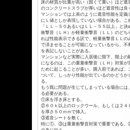
床の材質が比重が高い（固くて重い）ほど遮
のコンクリートスラブが厚いほど遮音性は良
マンションでは上表のように遮音性能を定義
にＬ値としか表現していない場合がある。こ
「ＬＬ－５０あるいはＬＬ－５５以上」と決
衝撃音（ＬＨ）か軽量衝撃音（ＬＬ）のどち
れば性能表示できる訳で、軽量衝撃音ＬＬの
で済ませることが可能になっているから、不
を表記しないことがある。
マンションなど実際に入居後に階下、階上の
になるのは、この重量衝撃音（ＬＨ）対策が
ために起こることが多い。購入前であれば、
ついて、しっかり性能が出ているのかどうか
る。
もう既に問題が生じてしまっている場合には
る必要がある。
①床を浮き床とする。
②６０ｋ以上のロックウール、もしくは２４
を厚さ５０ｍｍで挿入。
③遮音シートを敷く。
特に①、③は重量衝撃音対策で重要である。
の為に行う。